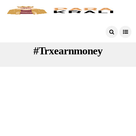
#trx #btc #trxparakazanma
#trxearnmoney