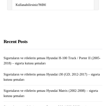
Kullanabilirsiniz?￼￼
İPhone’un “Ayarlar” Bölümünde Kayıtlı Şifre Nasıl
Kontrol Edilir / Düzenlenir / Silinir
Blog Yazarak Nasıl Para Kazanılır: Başlangıç ​​Kılavuzu
Recent Posts
Sigortaların ve rölelerin şeması Hyundai H-100 Truck / Porter II (2005-
2018) – sigorta kutusu şemaları
Sigortaların ve rölelerin şeması Hyundai i30 (GD; 2012-2017) – sigorta
kutusu şemaları
Sigortaların ve rölelerin şeması Hyundai Matrix (2002-2008) – sigorta
kutusu şemaları