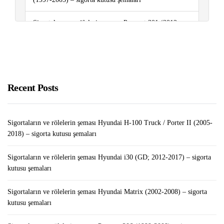
Sigortaların ve rölelerin şeması Peugeot 301 (2012-
2018..) – sigorta kutusu şemaları
Sigortaların ve rölelerin şeması Renault Duster (2010-
2016) – sigorta kutusu şemaları
Recent Posts
Türkiye’nin En Çok Satılan Telefon Markaları
Sigortaların ve rölelerin şeması Hyundai H-100 Truck / Porter II (2005-
2018) – sigorta kutusu şemaları
Sigortaların ve rölelerin şeması Hyundai i30 (GD; 2012-2017) – sigorta
kutusu şemaları
Sigortaların ve rölelerin şeması Hyundai Matrix (2002-2008) – sigorta
kutusu şemaları