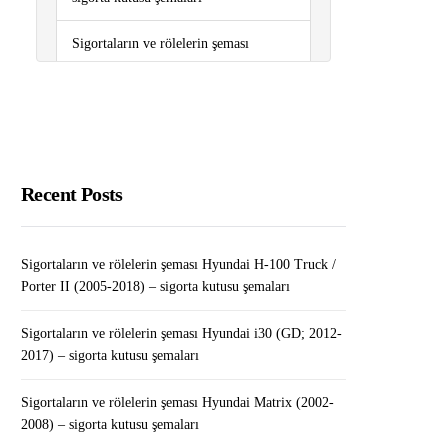
Sigortaların ve rölelerin şeması
Volkswagen Polo (6R/mk5; 2009-
2017) – sigorta kutusu şemaları
Telefondan Kripto Para Madenciliği
WordPress’te RSS Site Haritası Nasıl
Recent Posts
Eklenir (Kolay Yol)
Metin 2 Oynayarak Para Kazanma
Sigortaların ve rölelerin şeması Hyundai H-100 Truck /
Yolları
Porter II (2005-2018) – sigorta kutusu şemaları
Sigortaların ve rölelerin şeması Hyundai i30 (GD; 2012-
2017) – sigorta kutusu şemaları
Sigortaların ve rölelerin şeması Hyundai Matrix (2002-
2008) – sigorta kutusu şemaları